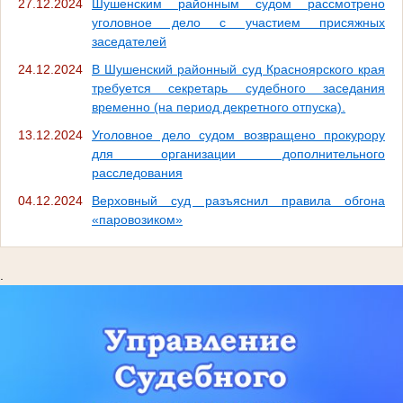
27.12.2024
Шушенским районным судом рассмотрено
уголовное дело с участием присяжных
заседателей
24.12.2024
В Шушенский районный суд Красноярского края
требуется секретарь судебного заседания
временно (на период декретного отпуска).
13.12.2024
Уголовное дело судом возвращено прокурору
для организации дополнительного
расследования
04.12.2024
Верховный суд разъяснил правила обгона
«паровозиком»
.